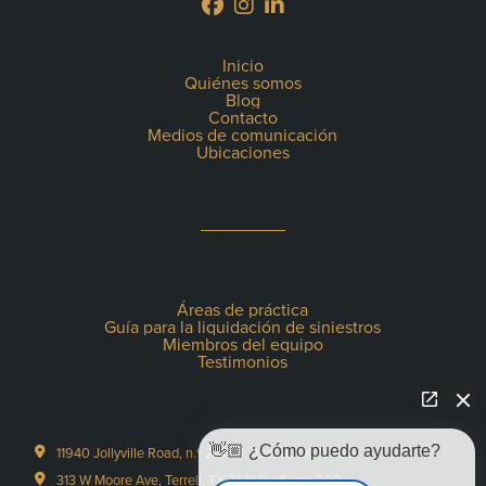
Inicio
Quiénes somos
Blog
Contacto
Medios de comunicación
Ubicaciones
Áreas de práctica
Guía para la liquidación de siniestros
Miembros del equipo
Testimonios
👋🏼 ¿Cómo puedo ayudarte?
11940 Jollyville Road, n.º 220-S, Austin, TX 78759
313 W Moore Ave, Terrell, TX 75160, oficina 200