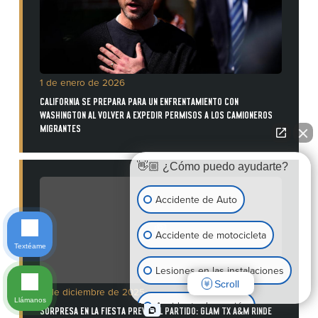
1 de enero de 2026
CALIFORNIA SE PREPARA PARA UN ENFRENTAMIENTO CON
WASHINGTON AL VOLVER A EXPEDIR PERMISOS A LOS CAMIONEROS
MIGRANTES
👋🏼 ¿Cómo puedo ayudarte?
Accidente de Auto
Accidente de motocicleta
Textéame
Lesiones en las instalaciones
Scroll
3 de diciembre de 2025
Llámanos
Accidente de camión
SORPRESA EN LA FIESTA PREVIA AL PARTIDO: GLAM TX A&M RINDE