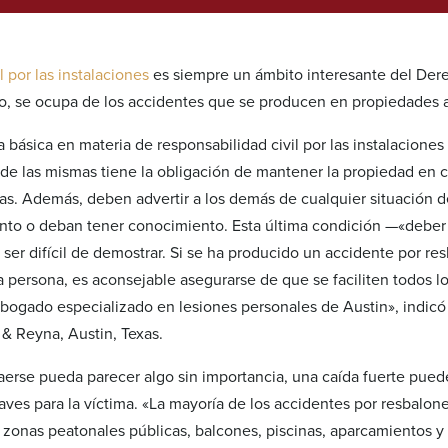
l por las instalaciones
es siempre un ámbito interesante del De
so, se ocupa de los accidentes que se producen en propiedades 
la básica en materia de responsabilidad civil por las instalaciones
r de las mismas tiene la obligación de mantener la propiedad en 
s. Además, deben advertir a los demás de cualquier situación de
to o deban tener conocimiento. Esta última condición —«deber
er difícil de demostrar. Si se ha producido un accidente por res
a persona, es aconsejable asegurarse de que se faciliten todos lo
abogado especializado en lesiones personales de Austin», indicó
& Reyna, Austin, Texas.
erse pueda parecer algo sin importancia, una caída fuerte pued
es para la víctima. «La mayoría de los accidentes por resbalone
zonas peatonales públicas, balcones, piscinas, aparcamientos y 