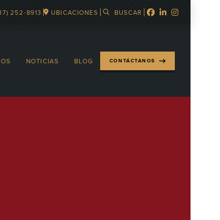
37) 252-8913
UBICACIONES
BUSCAR
IOS
NOTICIAS
BLOG
CONTÁCTANOS