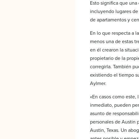
Esto significa que una
incluyendo lugares de 
de apartamentos y cen
En lo que respecta a l
menos una de estas tre
en él crearon la situa
propietario de la prop
corregirla. También pu
existiendo el tiempo s
Aylmer.
«En casos como este, l
inmediato, pueden perd
asunto de responsabili
personales de Austin p
Austin, Texas. Un abog
antes posible y empeza