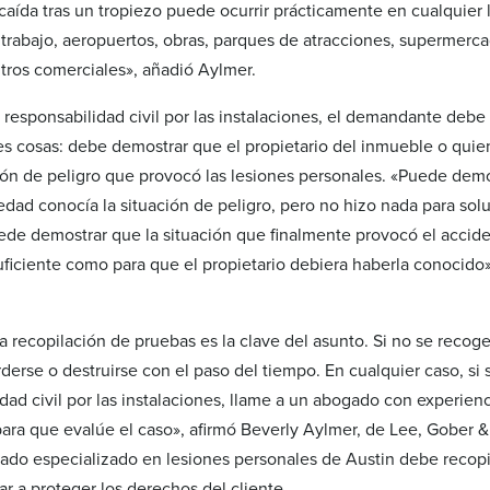
 caída tras un tropiezo puede ocurrir prácticamente en cualquier 
trabajo, aeropuertos, obras, parques de atracciones, supermercad
tros comerciales», añadió Aylmer.
a responsabilidad civil por las instalaciones, el demandante debe
s cosas: debe demostrar que el propietario del inmueble o quie
ción de peligro que provocó las lesiones personales. «Puede demo
iedad conocía la situación de peligro, pero no hizo nada para sol
ede demostrar que la situación que finalmente provocó el accide
uficiente como para que el propietario debiera haberla conocido»
a recopilación de pruebas es la clave del asunto. Si no se recog
erse o destruirse con el paso del tiempo. En cualquier caso, si s
dad civil por las instalaciones, llame a un abogado con experien
ara que evalúe el caso», afirmó Beverly Aylmer, de Lee, Gober 
ado especializado en lesiones personales de Austin debe recopi
r a proteger los derechos del cliente.