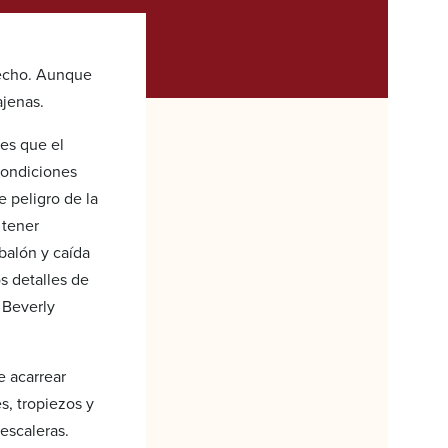
recho. Aunque
ajenas.
 es que el
condiciones
 peligro de la
 tener
balón y caída
s detalles de
 Beverly
e acarrear
s, tropiezos y
escaleras.