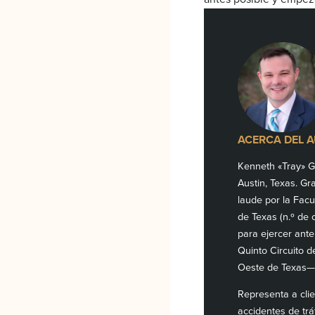
ACERCA DEL 
Kenneth «Tray» Go
Austin, Texas. G
laude por la Fac
de Texas (n.º de 
para ejercer ante
Quinto Circuito d
Oeste de Texas— y
Representa a cli
accidentes de tr