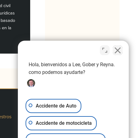
 civil
urídicas
e basado
s en la
Hola, bienvenidos a Lee, Gober y Reyna.
como podemos ayudarte?
Accidente de Auto
11940 Jollyville Road, n.º 220-S,
estros
Austin, TX 78759
Accidente de motocicleta
313 W Moore Ave, Terrell, TX 75160,
oficina 200
(737) 252-8913