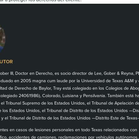
AUTOR
ber III, Doctor en Derecho, es socio director de Lee, Gober & Reyna, 
raduado en 2005 magna cum laude por la Universidad de Texas A&M y
ultad de Derecho de Baylor, Tray está colegiado en los Colegios de Ab
colegiado 24061986), Colorado, Luisiana y Pensilvania. También está ha
 el Tribunal Supremo de los Estados Unidos, el Tribunal de Apelación de
e los Estados Unidos, el Tribunal de Distrito de los Estados Unidos —Dist
 el Tribunal de Distrito de los Estados Unidos —Distrito Este de Texas
entes en casos de lesiones personales en todo Texas relacionados con
áfico, accidentes de camiones, reclamaciones por vehículos autónomos,