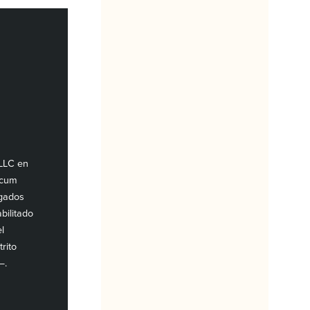
PLLC en
 cum
ogados
bilitado
l
rito
—.