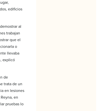
lugar,
os, edificios
 demostrar al
nes trabajan
strar que el
ucionarla o
nte llevaba
, explicó
en de
e trata de un
cia en lesiones
& Reyna, en
lar pruebas lo