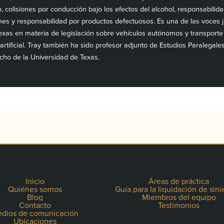
, colisiones por conducción bajo los efectos del alcohol, responsabilidad
ones y responsabilidad por productos defectuosos. Es una de las voces j
exas en materia de legislación sobre vehículos autónomos y transport
 artificial. Tray también ha sido profesor adjunto de Estudios Paralegale
cho de la Universidad de Texas.
Inicio
Áreas de práctica
Quiénes somos
Guía para la liquidación de sini
Blog
Miembros del equipo
Contacto
Testimonios
dios de comunicación
Ubicaciones