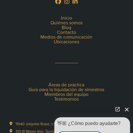
Inicio
Quiénes somos
Blog
Contacto
Medios de comunicación
Ubicaciones
Áreas de práctica
Guía para la liquidación de siniestros
Miembros del equipo
Testimonios
👋🏼 ¿Cómo puedo ayudarte?
11940 Jollyville Road, n.º 220-S, Austin, TX 78759
313 W Moore Ave, Terrell, TX 75160, oficina 200