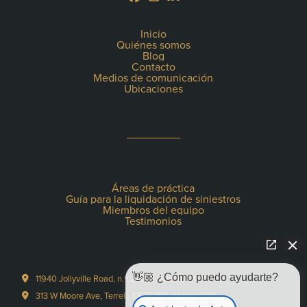
Inicio
Quiénes somos
Blog
Contacto
Medios de comunicación
Ubicaciones
Áreas de práctica
Guía para la liquidación de siniestros
Miembros del equipo
Testimonios
👋🏼 ¿Cómo puedo ayudarte?
11940 Jollyville Road, n.º 220-S, Austin, TX 78759
313 W Moore Ave, Terrell, TX 75160, oficina 200