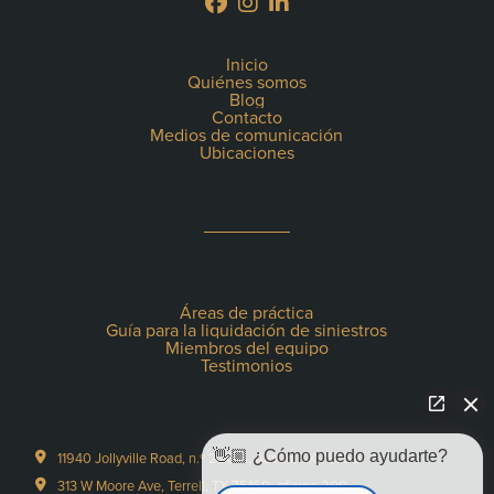
Inicio
Quiénes somos
Blog
Contacto
Medios de comunicación
Ubicaciones
Áreas de práctica
Guía para la liquidación de siniestros
Miembros del equipo
Testimonios
👋🏼 ¿Cómo puedo ayudarte?
11940 Jollyville Road, n.º 220-S, Austin, TX 78759
313 W Moore Ave, Terrell, TX 75160, oficina 200