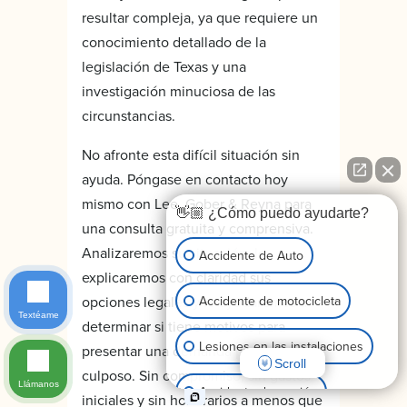
resultar compleja, ya que requiere un
conocimiento detallado de la
legislación de Texas y una
investigación minuciosa de las
circunstancias.
No afronte esta difícil situación sin
ayuda. Póngase en contacto hoy
mismo con Lee, Gober & Reyna para
👋🏼 ¿Cómo puedo ayudarte?
una consulta gratuita y comprensiva.
Analizaremos su situación, le
Accidente de Auto
explicaremos con claridad sus
Accidente de motocicleta
opciones legales y le ayudaremos a
Textéame
determinar si tiene motivos para
Lesiones en las instalaciones
presentar una demanda por homicidio
Scroll
culposo. Sin compromiso, sin gastos
Llámanos
Accidente de camión
iniciales y sin honorarios a menos que