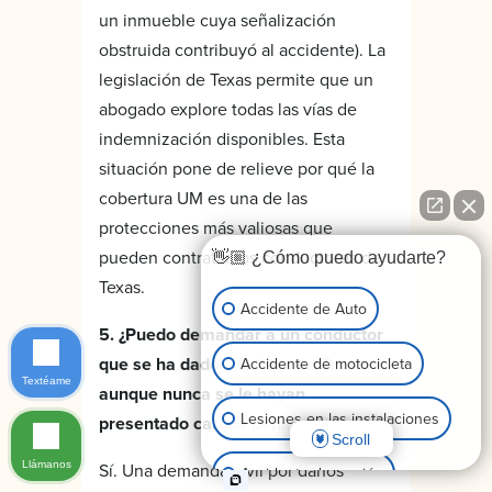
un inmueble cuya señalización
obstruida contribuyó al accidente). La
legislación de Texas permite que un
abogado explore todas las vías de
indemnización disponibles. Esta
situación pone de relieve por qué la
cobertura UM es una de las
protecciones más valiosas que
pueden contratar los conductores de
👋🏼 ¿Cómo puedo ayudarte?
Texas.
Accidente de Auto
5. ¿Puedo demandar a un conductor
que se ha dado a la fuga en Texas
Accidente de motocicleta
Textéame
aunque nunca se le hayan
Lesiones en las instalaciones
presentado cargos penales?
Scroll
Llámanos
Sí. Una demanda civil por daños
Accidente de camión