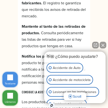
fabricantes.
El registro te garantiza
que recibirás los avisos de retirada del
mercado.
Mantente al tanto de las retiradas de
productos.
Consulta periódicamente
las listas de retiradas para ver si hay
productos que tengas en casa.
Notifica los problemas.
Si un
👋🏼 ¿Cómo puedo ayudarte?
producto te parece peligroso,
Accidente de Auto
notifícalo a la CPSC y al fabricante. Tu
notificación puede evitar que otras
Accidente de motocicleta
personas resulten heridas.
Textéame
Lesiones en las instalaciones
CONSIGUE LA ASISTENCIA JURÍDICA QUE TE MERECES
Scroll
Los productos defectuosos pueden
Llámanos
Accidente de camión