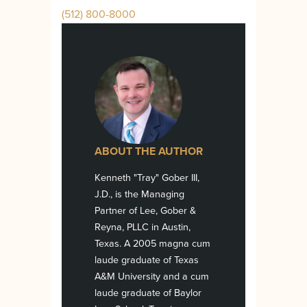
(512) 800-8000
ABOUT THE AUTHOR
Kenneth "Tray" Gober III,
J.D., is the Managing
Partner of Lee, Gober &
Reyna, PLLC in Austin,
Texas. A 2005 magna cum
laude graduate of Texas
A&M University and a cum
laude graduate of Baylor