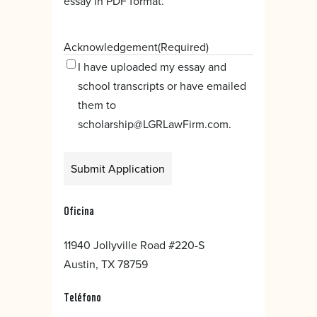
essay in PDF format.
Acknowledgement
(Required)
I have uploaded my essay and
school transcripts or have emailed
them to
scholarship@LGRLawFirm.com.
Alternative:
Oficina
11940 Jollyville Road #220-S
Austin, TX 78759
Teléfono