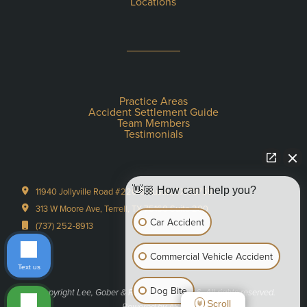
Locations
Practice Areas
Accident Settlement Guide
Team Members
Testimonials
👋🏼 How can I help you?
11940 Jollyville Road #220-S Austin, TX 78759
313 W Moore Ave, Terrell, TX 75160 Suite 200
Car Accident
(737) 252-8913
Commercial Vehicle Accident
Text us
Dog Bite
©Copyright Lee, Gober & Reyna, PLLC 2026. All rights reserved.
Scroll